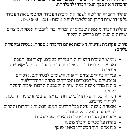
החברה רואה בכך תנאי הכרחי להצלחתה.
הנהלה החברה החליטה לשפר את איכות העבודה ולהטמיע את העבודה
על פי דרישות התקן הבינלאומי לניהול איכות 9001:2015 ISO.
הנהלת החברה מאמינה שבסיס זה הכרחי, כדי להבטיח אספקת מוצרים
ושירותים העומדים בדרישות הלקוח.
פירוט עקרונות מדיניות האיכות אותם החברה מטפחת, מגשיה ומקפידה
עליהם:
מימוש האיכות הרצויה תוך עמידה בזמנים, קיצור זמני תגובה
ואספקת מוצרים ברמה איכותית גבוהה תוך חתירה למקצועיות
ומצוינות.
עמידה בחוקים, צווים ותקנות הישימים לבטיחותם, איכותם
וביצועיהם של המוצרים והשירותים בתחומי ההידרולוגיה.
פיתוח מדדי איכות במתן שירות והטמעת תרבות איכות והפקת
לקחים.
הגדרה ובקרה של תהליכי שירות ובדיקה שיבטיחו שימור והוספת
לקוחות מרוצים.
אבטחת איכות יעילה בכל הדרגים תמנע הוצאות מיותרות ותתרום
לפעילותה היעילה של החברה.
מעורבות, מחויבות ומנהיגות לאיכות של מנהלים.
בקרה על ספקים וקבלני משנה.
כוח אדם, תוך הכשרתו באופן שוטף.