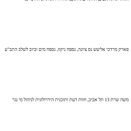
פארק מרדכי אליעש נס ציונה, נספח ניקוז, נספח מים וביוב לשלב התב"ע
משה שרת 13 תל אביב, חוות דעת ותוכנית הידרולוגית לניהול מי נגר