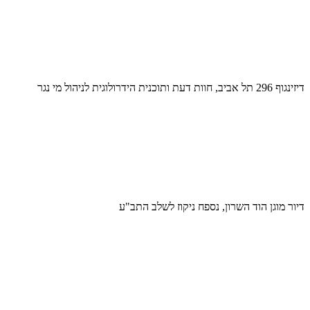
דיזינגוף 296 תל אביב, חוות דעת ותוכנית הידרולוגית לניהול מי נגר
דיור מוגן הוד השרון, נספח ניקוז לשלב התב"ע