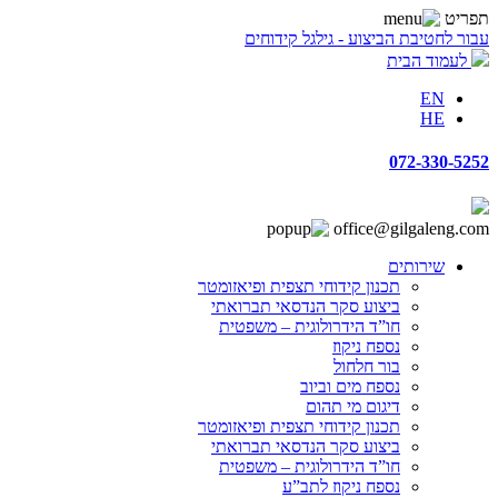
תפריט
עבור לחטיבת הביצוע - גילגל קידוחים
לעמוד הבית
EN
HE
072-330-5252
office@gilgaleng.com
שירותים
תכנון קידוחי תצפית ופיאזומטר
ביצוע סקר הנדסאי תברואתי
חו”ד הידרולוגית – משפטית
נספח ניקוז
בור חלחול
נספח מים וביוב
דיגום מי תהום
תכנון קידוחי תצפית ופיאזומטר
ביצוע סקר הנדסאי תברואתי
חו”ד הידרולוגית – משפטית
נספח ניקוז לתב”ע