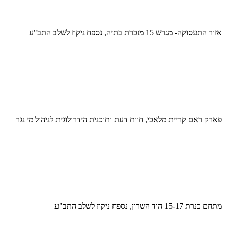
אזור התעסוקה- מגרש 15 מזכרת בתיה, נספח ניקוז לשלב התב"ע
פארק ראם קריית מלאכי, חוות דעת ותוכנית הידרולוגית לניהול מי נגר
מתחם כנרת 15-17 הוד השרון, נספח ניקוז לשלב התב"ע