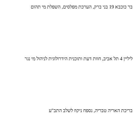
בר כוכבא 19 בני ברק, הערכת מפלסים, השפלת מי תהום
ליליין 4 תל אביב, חוות דעת ותוכנית הידרולוגית לניהול מי נגר
בריכת האריה טבריה, נספח ניקוז לשלב התב"ע