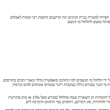
חפירה למטרת בניית חניונים תת קרקעים והקמת רבי קומות לאכלוס
פותח נאטם לחלחול מי הגשם.
י חלחול מי הגשמים למי התהום ומאפשרת מילוי מאגרי המים בחורפים.
ת מי הנגר במגרש גדלה בעקבות ריבוי שטחים אטימים למים וגורמת
עם התפתחות הידע והמודעות בנושא, החלו גופי התכנון השונים בארץ להנחות את היזמים לבנייה משמרת נגר ותכנון רגיש למים (תר"י). כיום, לב ליבן של ההנחיות הן השארת שטח מחלחל במגרש מעל 15% או מתן פתרונות