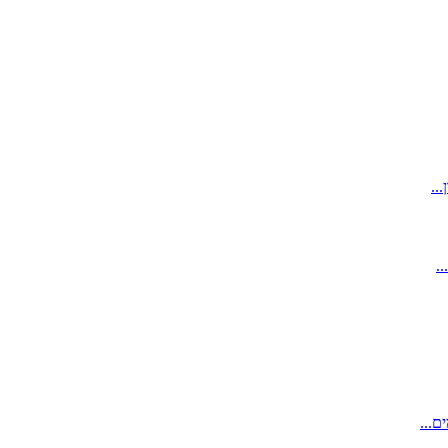
..
.
...