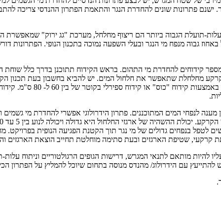
ירבי של שטח המגרש, יש לבצע פתרונות הנדסיים להחדרת מי הגשמים למי ה
. ישנם פתרונות שונים להחדרת הנגר והתאמת הפתרון ההנדסי צריכה להתבצע
עלות-תועלת הגבוה ביותר הם ריצוף מחלחל, מערכת "גג ירוק" שמאפשרת ה
וז גבוה מנפח מי הנגר ובעלי השפעה נמוכה בתכנון הנופי. הפתרונות דורשי
או מספר קידוחים להחדרת מי התהום. בראש הקידוח תתוכנן בדרך כלל שוחת 
בתוך שכבת קרקע מחלחלת שתאפשר את חלחול המים. יש להביא בחשבון בעת תכנון
ות.
 תת קרקעי, שטיפת הארגזים ובעת סתימה מוחלטת תחייב הוצאת הארגזים וה
יו להיות מותאם לתנאי המגרש, דרישות הגופים הרגולטוריים וניתוח עלות-
ש להתייעץ עם הידרולוג/ מהנדס מנוסה בתחום שיוכל להמליץ על הפתרון הכ
.