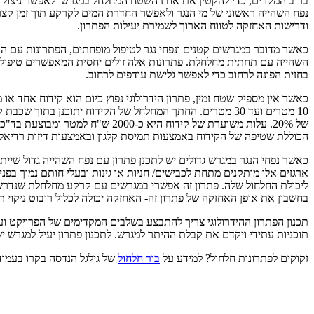
ברוב המקרים, כדי להקטין את אחוז השטח המחלחל במגרש ולאפשר ניצול מ
נפח השהייה ראשוני של מי הנגר ולאפשר החדרת המים לקרקע תוך זמן קצר
ודרישות האחזקה לטווח הארוך לשמירת יעילות הפתרון.
כאשר מדובר במגרשים קטנים ונפחי נגר לטיפול מופחתים, הפתרונות עם ה
השהייה עם תחתית מחלחלת. פתרונות אלה זולים יחסית המאפשרים טיפול באח
בחזית הפונה לרחוב כדי לאפשר גלישת עודפים לרחוב.
כאשר אין מספיק שטח זמין, פתרון הידרולוגי נפוץ כיום הוא קידוח אחד 
10 מטרים ועד 30 מטרים. החתך המחלחל של הקידוח יתוכנן 
הכוללת שטיפה של הקידוח באמצעות תמיסת קלגון ובאמצעות דיזות רדיאלי
בחשבון את אופן האחזקה של פתרון זה- האחזקה יכולה לכלול רובוט ניקוי
תכנון הפתרון ההידרולוגי צריך להתבצע בשלבים המקדימים של הפרויקט ועל
תוכניות עתידי ויקדם את קבלת ההיתר למגרש. לתכנון פתרון יעיל למגרש י
זקוקים לפתרונות חלחול? למידע על
בור חלחול
של גילגל הנדסה בקרו בעמוד