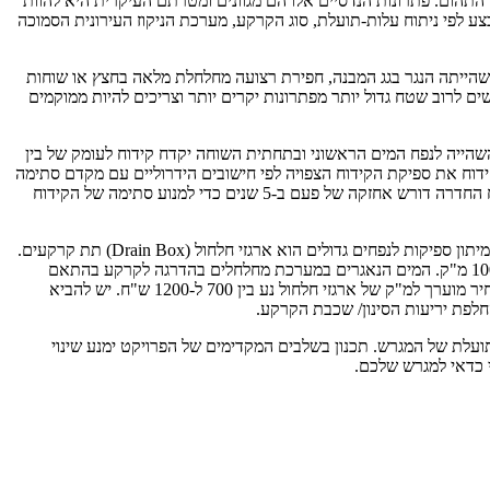
תהום. פתרונות הנדסיים אלו הם מגוונים ומטרתם העיקרית היא להוות
 לפי ניתוח עלות-תועלת, סוג הקרקע, מערכת הניקוז העירונית הסמוכה
שהייתה הנגר בגג המבנה, חפירת רצועה מחלחלת מלאה בחצץ או שוחות
ם לרוב שטח גדול יותר מפתרונות יקרים יותר וצריכים להיות ממוקמים
השהייה לנפח המים הראשוני ובתחתית השוחה יקדח קידוח לעומק של בין
 הקידוח את ספיקת הקידוח הצפויה לפי חישובים הידרוליים עם מקדם סתימה
של 20%. עלות משוערת של קידוח היא כ-2000 ש"ח למטר ומבוצעת בד"כ באמצעות קידוח "כוס" או קידוח ספירלי בקוטר של בין 60 ל- 80 ס"מ. קידוח החדרה דורש אחזקה של פעם ב-5 שנים כדי למנוע סתימה של הקידוח
כאשר נפחי הנגר במגרש גדולים יש לתכנן פתרון עם נפח השהייה גדול שייתן מענה לנפחי המים המתוכננים. פתרון הידרולוגי אפשרי להחדרת מי גשמים ומיתון ספיקות לנפחים גדולים הוא ארגזי חלחול (Drain Box) תת קרקעים.
ארגזים אלו מותקנים מתחת לכבישים/ חניות או גינות ובעלי חותם נמוך בפני הקרקע. יכולת ההשהיה של ארגזי החלחול היא גדולה ויכולה לנוע בין 5 עד 100 מ"ק. המים הנאגרים במערכת מחלחלים בהדרגה לקרקע בהתאם
ליכולת החלחול שלה. פתרון זה אפשרי במגרשים עם קרקע מחלחלת שנדרשים לטפל בנפחים גדולים של מי נגר תוך הקטנת הפגיעה הנופית בפרויקט. מחיר מוערך למ"ק של ארגזי חלחול נע בין 700 ל-1200 ש"ח. יש להביא
חלפת יריעות הסינון/ שכבת הקרקע.
תועלת של המגרש. תכנון בשלבים המקדימים של הפרויקט ימנע שינוי
י כדאי למגרש שלכם.