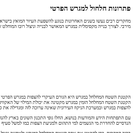
פתרונות חלחול למגרש הפרטי
מחקרים רבים נעשו בשנים האחרונות בנוגע להשפעת העיור המואץ בישראל 
מירבי. לצורך בנייה מקסימלית במגרש המאושר לבנייה וניצול רובו המוח
הקטנת השטח המחלחל במגרש היא הגורם העיקרי להצפות במגרש הפרטי ולה
הקטנת השטח המחלחל הזמין במגרש מקטינה את יכולת המילוי של האקוויפר 
להצפות במגרש ובמערכת הניקוז העירונית שאינה ערוכה לזה ומגדילה את ס
הנדסיים להחדרת מי הגשמים למי התהום ולמניעת הצפות כמו למשל סעיף 23.3.1 בתמ"א 34 ב/4. הדרישה להשארת שטח מחלחל נקבעת לפי סיווג האזור להחדרה, סוג הקרקע, זיהומים במי התהום והקרבה לים.