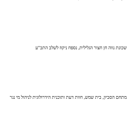
שכונת נווה חן חצור הגלילית, נספח ניקוז לשלב התב"ע
מתחם הסביון, בית שמש, חוות דעת ותוכנית הידרולוגית לניהול מי נגר