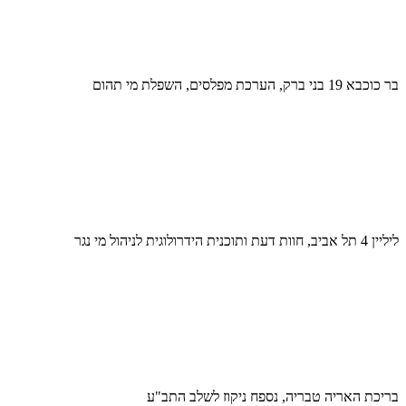
בר כוכבא 19 בני ברק, הערכת מפלסים, השפלת מי תהום
ליליין 4 תל אביב, חוות דעת ותוכנית הידרולוגית לניהול מי נגר
בריכת האריה טבריה, נספח ניקוז לשלב התב"ע