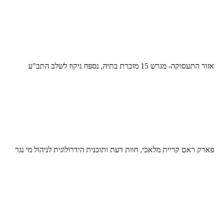
אזור התעסוקה- מגרש 15 מזכרת בתיה, נספח ניקוז לשלב התב"ע
פארק ראם קריית מלאכי, חוות דעת ותוכנית הידרולוגית לניהול מי נגר