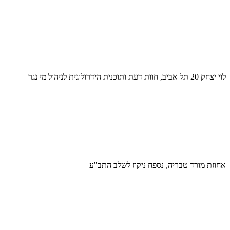
לוי יצחק 20 תל אביב, חוות דעת ותוכנית הידרולוגית לניהול מי נגר
אחוזת מורד טבריה, נספח ניקוז לשלב התב"ע