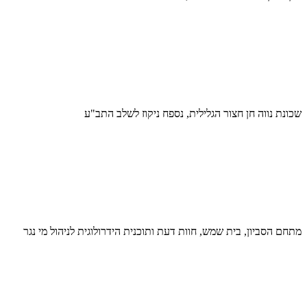
שכונת נווה חן חצור הגלילית, נספח ניקוז לשלב התב"ע
מתחם הסביון, בית שמש, חוות דעת ותוכנית הידרולוגית לניהול מי נגר