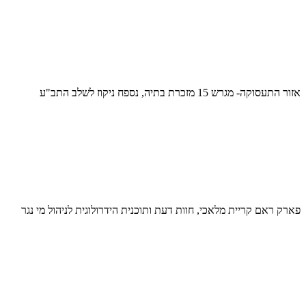
אזור התעסוקה- מגרש 15 מזכרת בתיה, נספח ניקוז לשלב התב"ע
פארק ראם קריית מלאכי, חוות דעת ותוכנית הידרולוגית לניהול מי נגר