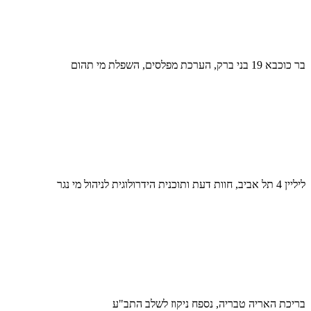
בר כוכבא 19 בני ברק, הערכת מפלסים, השפלת מי תהום
ליליין 4 תל אביב, חוות דעת ותוכנית הידרולוגית לניהול מי נגר
בריכת האריה טבריה, נספח ניקוז לשלב התב"ע