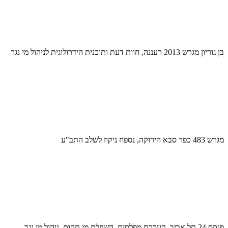
בן גוריון מגרש 2013 רעננה, חוות דעת ותוכנית הידרולוגית לניהול מי נגר
מגרש 483 כפר סבא הירוקה, נספח ניקוז לשלב התב"ע
פנקס 24 תל אביב, הערכת מפלסים, השפלת מי תהום, ניהול מי נגר