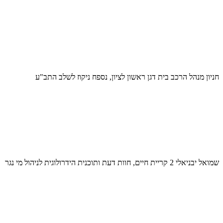
חניון מנהל הרכב בית דגן ראשון לציון, נספח ניקוז לשלב התב"ע
שמואל יבניאלי 2 קריית חיים, חוות דעת ותוכנית הידרולוגית לניהול מי נגר