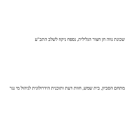
שכונת נווה חן חצור הגלילית, נספח ניקוז לשלב התב"ע
מתחם הסביון, בית שמש, חוות דעת ותוכנית הידרולוגית לניהול מי נגר