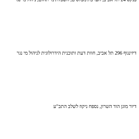
דיזינגוף 296 תל אביב, חוות דעת ותוכנית הידרולוגית לניהול מי נגר
דיור מוגן הוד השרון, נספח ניקוז לשלב התב"ע