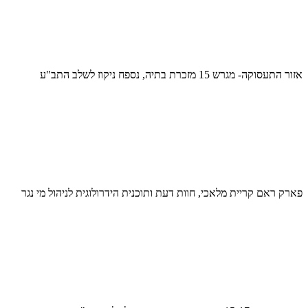
אזור התעסוקה- מגרש 15 מזכרת בתיה, נספח ניקוז לשלב התב"ע
פארק ראם קריית מלאכי, חוות דעת ותוכנית הידרולוגית לניהול מי נגר