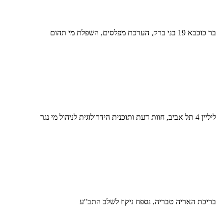
בר כוכבא 19 בני ברק, הערכת מפלסים, השפלת מי תהום
ליליין 4 תל אביב, חוות דעת ותוכנית הידרולוגית לניהול מי נגר
בריכת האריה טבריה, נספח ניקוז לשלב התב"ע