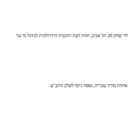
לוי יצחק 20 תל אביב, חוות דעת ותוכנית הידרולוגית לניהול מי נגר
אחוזת מורד טבריה, נספח ניקוז לשלב התב"ע