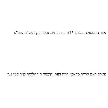
אזור התעסוקה- מגרש 15 מזכרת בתיה, נספח ניקוז לשלב התב"ע
פארק ראם קריית מלאכי, חוות דעת ותוכנית הידרולוגית לניהול מי נגר