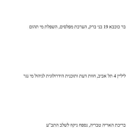
בר כוכבא 19 בני ברק, הערכת מפלסים, השפלת מי תהום
ליליין 4 תל אביב, חוות דעת ותוכנית הידרולוגית לניהול מי נגר
בריכת האריה טבריה, נספח ניקוז לשלב התב"ע