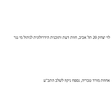
לוי יצחק 20 תל אביב, חוות דעת ותוכנית הידרולוגית לניהול מי נגר
אחוזת מורד טבריה, נספח ניקוז לשלב התב"ע