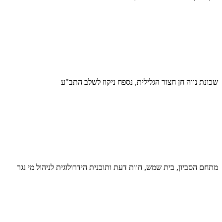
שכונת נווה חן חצור הגלילית, נספח ניקוז לשלב התב"ע
מתחם הסביון, בית שמש, חוות דעת ותוכנית הידרולוגית לניהול מי נגר