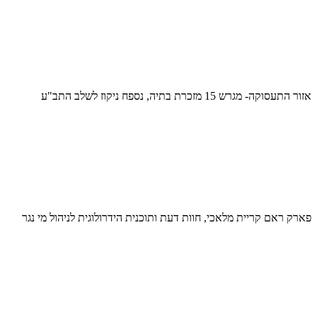
אזור התעסוקה- מגרש 15 מזכרת בתיה, נספח ניקוז לשלב התב"ע
פארק ראם קריית מלאכי, חוות דעת ותוכנית הידרולוגית לניהול מי נגר