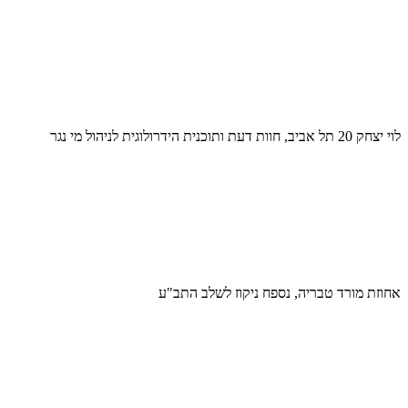
לוי יצחק 20 תל אביב, חוות דעת ותוכנית הידרולוגית לניהול מי נגר
אחוזת מורד טבריה, נספח ניקוז לשלב התב"ע