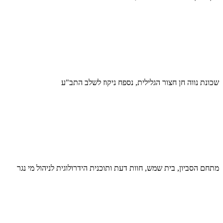
שכונת נווה חן חצור הגלילית, נספח ניקוז לשלב התב"ע
מתחם הסביון, בית שמש, חוות דעת ותוכנית הידרולוגית לניהול מי נגר