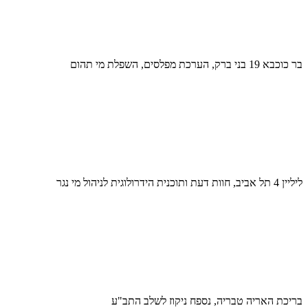
בר כוכבא 19 בני ברק, הערכת מפלסים, השפלת מי תהום
ליליין 4 תל אביב, חוות דעת ותוכנית הידרולוגית לניהול מי נגר
בריכת האריה טבריה, נספח ניקוז לשלב התב"ע