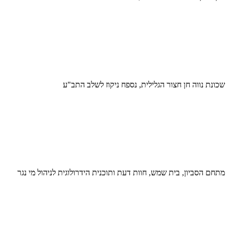
שכונת נווה חן חצור הגלילית, נספח ניקוז לשלב התב"ע
מתחם הסביון, בית שמש, חוות דעת ותוכנית הידרולוגית לניהול מי נגר