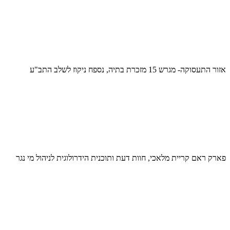
אזור התעסוקה- מגרש 15 מזכרת בתיה, נספח ניקוז לשלב התב"ע
פארק ראם קריית מלאכי, חוות דעת ותוכנית הידרולוגית לניהול מי נגר