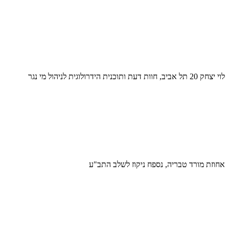
לוי יצחק 20 תל אביב, חוות דעת ותוכנית הידרולוגית לניהול מי נגר
אחוזת מורד טבריה, נספח ניקוז לשלב התב"ע