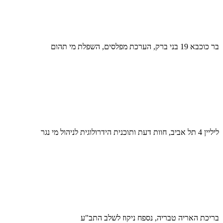
בר כוכבא 19 בני ברק, הערכת מפלסים, השפלת מי תהום
ליליין 4 תל אביב, חוות דעת ותוכנית הידרולוגית לניהול מי נגר
בריכת האריה טבריה, נספח ניקוז לשלב התב"ע