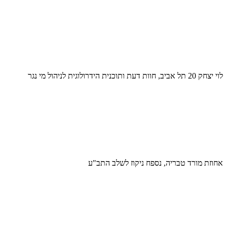
לוי יצחק 20 תל אביב, חוות דעת ותוכנית הידרולוגית לניהול מי נגר
אחוזת מורד טבריה, נספח ניקוז לשלב התב"ע