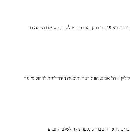
בר כוכבא 19 בני ברק, הערכת מפלסים, השפלת מי תהום
ליליין 4 תל אביב, חוות דעת ותוכנית הידרולוגית לניהול מי נגר
בריכת האריה טבריה, נספח ניקוז לשלב התב"ע