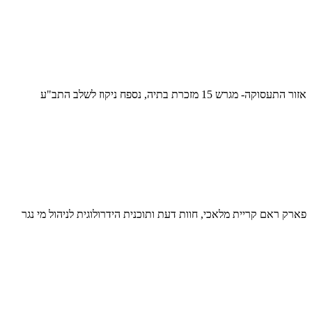
אזור התעסוקה- מגרש 15 מזכרת בתיה, נספח ניקוז לשלב התב"ע
פארק ראם קריית מלאכי, חוות דעת ותוכנית הידרולוגית לניהול מי נגר