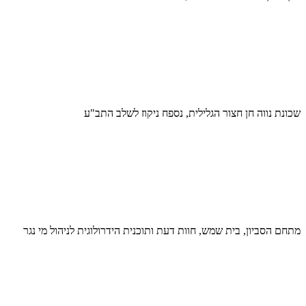
שכונת נווה חן חצור הגלילית, נספח ניקוז לשלב התב"ע
מתחם הסביון, בית שמש, חוות דעת ותוכנית הידרולוגית לניהול מי נגר