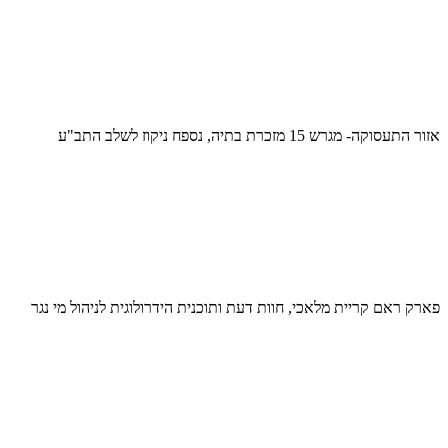
אזור התעסוקה- מגרש 15 מזכרת בתיה, נספח ניקוז לשלב התב"ע
פארק ראם קריית מלאכי, חוות דעת ותוכנית הידרולוגית לניהול מי נגר