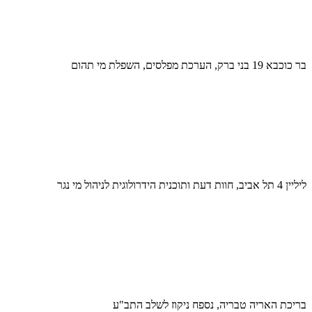
בר כוכבא 19 בני ברק, הערכת מפלסים, השפלת מי תהום
ליליין 4 תל אביב, חוות דעת ותוכנית הידרולוגית לניהול מי נגר
בריכת האריה טבריה, נספח ניקוז לשלב התב"ע