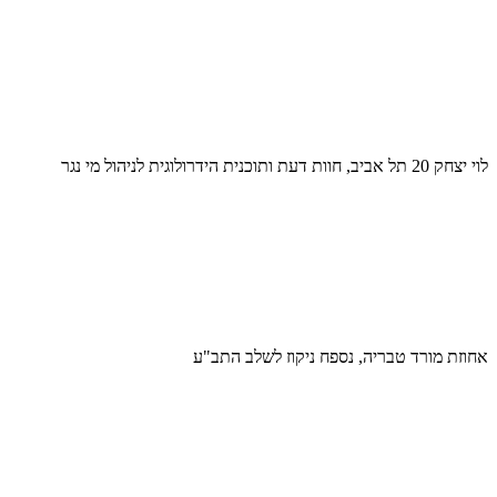
לוי יצחק 20 תל אביב, חוות דעת ותוכנית הידרולוגית לניהול מי נגר
אחוזת מורד טבריה, נספח ניקוז לשלב התב"ע