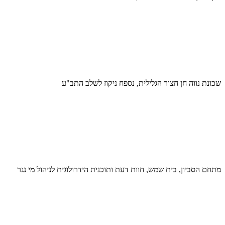
שכונת נווה חן חצור הגלילית, נספח ניקוז לשלב התב"ע
מתחם הסביון, בית שמש, חוות דעת ותוכנית הידרולוגית לניהול מי נגר