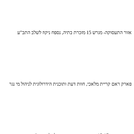
אזור התעסוקה- מגרש 15 מזכרת בתיה, נספח ניקוז לשלב התב"ע
פארק ראם קריית מלאכי, חוות דעת ותוכנית הידרולוגית לניהול מי נגר