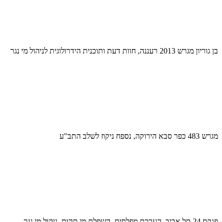
בן גוריון מגרש 2013 רעננה, חוות דעת ותוכנית הידרולוגית לניהול מי נגר
מגרש 483 כפר סבא הירוקה, נספח ניקוז לשלב התב"ע
פנקס 24 תל אביב, הערכת מפלסים, השפלת מי תהום, ניהול מי נגר