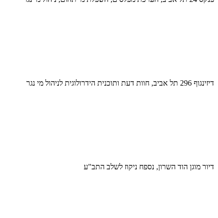
דיזינגוף 296 תל אביב, חוות דעת ותוכנית הידרולוגית לניהול מי נגר
דיור מוגן הוד השרון, נספח ניקוז לשלב התב"ע