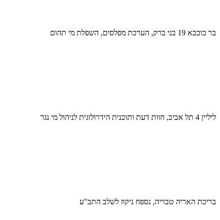
בר כוכבא 19 בני ברק, הערכת מפלסים, השפלת מי תהום
ליליין 4 תל אביב, חוות דעת ותוכנית הידרולוגית לניהול מי נגר
בריכת האריה טבריה, נספח ניקוז לשלב התב"ע