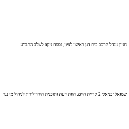
חניון מנהל הרכב בית דגן ראשון לציון, נספח ניקוז לשלב התב"ע
שמואל יבניאלי 2 קריית חיים, חוות דעת ותוכנית הידרולוגית לניהול מי נגר