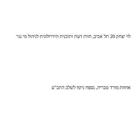
לוי יצחק 20 תל אביב, חוות דעת ותוכנית הידרולוגית לניהול מי נגר
אחוזת מורד טבריה, נספח ניקוז לשלב התב"ע