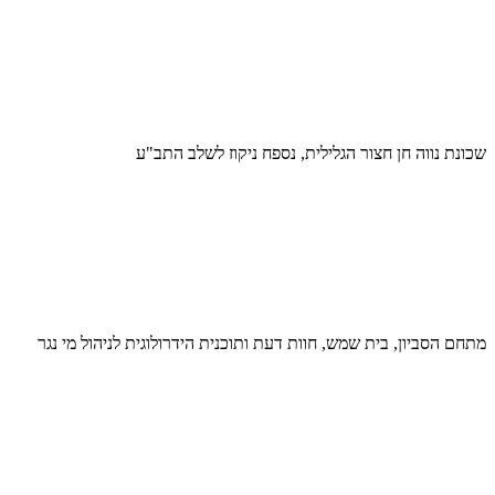
שכונת נווה חן חצור הגלילית, נספח ניקוז לשלב התב"ע
מתחם הסביון, בית שמש, חוות דעת ותוכנית הידרולוגית לניהול מי נגר