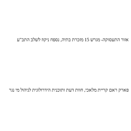
אזור התעסוקה- מגרש 15 מזכרת בתיה, נספח ניקוז לשלב התב"ע
פארק ראם קריית מלאכי, חוות דעת ותוכנית הידרולוגית לניהול מי נגר