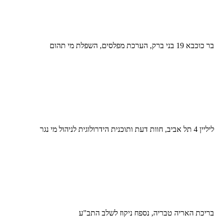
בר כוכבא 19 בני ברק, הערכת מפלסים, השפלת מי תהום
ליליין 4 תל אביב, חוות דעת ותוכנית הידרולוגית לניהול מי נגר
בריכת האריה טבריה, נספח ניקוז לשלב התב"ע