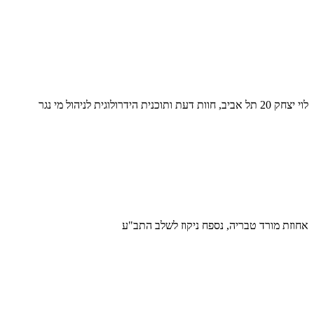
לוי יצחק 20 תל אביב, חוות דעת ותוכנית הידרולוגית לניהול מי נגר
אחוזת מורד טבריה, נספח ניקוז לשלב התב"ע