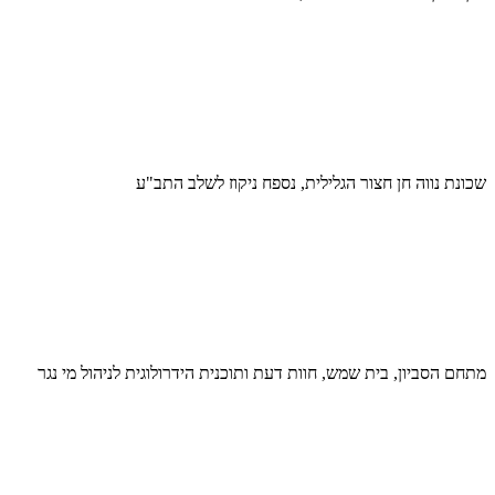
שכונת נווה חן חצור הגלילית, נספח ניקוז לשלב התב"ע
מתחם הסביון, בית שמש, חוות דעת ותוכנית הידרולוגית לניהול מי נגר