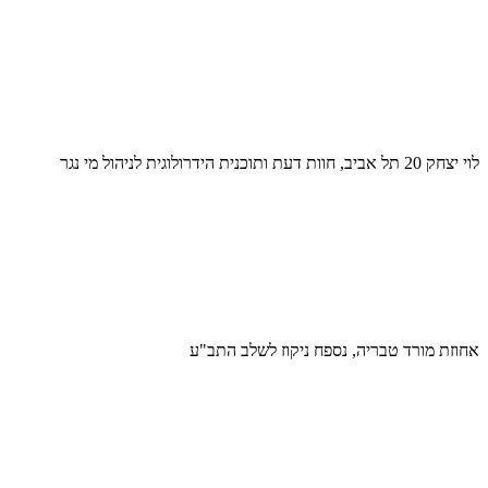
לוי יצחק 20 תל אביב, חוות דעת ותוכנית הידרולוגית לניהול מי נגר
אחוזת מורד טבריה, נספח ניקוז לשלב התב"ע