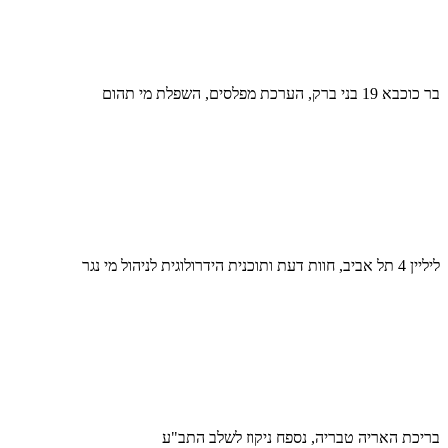
בר כוכבא 19 בני ברק, הערכת מפלסים, השפלת מי תהום
ליליין 4 תל אביב, חוות דעת ותוכנית הידרולוגית לניהול מי נגר
בריכת האריה טבריה, נספח ניקוז לשלב התב"ע