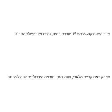
אזור התעסוקה- מגרש 15 מזכרת בתיה, נספח ניקוז לשלב התב"ע
פארק ראם קריית מלאכי, חוות דעת ותוכנית הידרולוגית לניהול מי נגר