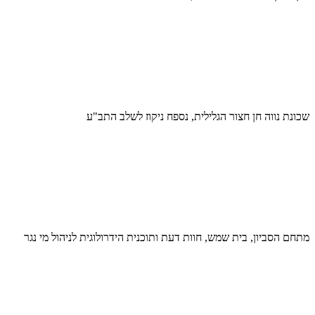
שכונת נווה חן חצור הגלילית, נספח ניקוז לשלב התב"ע
מתחם הסביון, בית שמש, חוות דעת ותוכנית הידרולוגית לניהול מי נגר