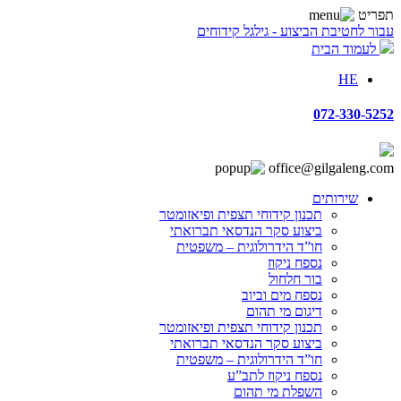
תפריט
עבור לחטיבת הביצוע - גילגל קידוחים
לעמוד הבית
HE
072-330-5252
office@gilgaleng.com
שירותים
תכנון קידוחי תצפית ופיאזומטר
ביצוע סקר הנדסאי תברואתי
חו”ד הידרולוגית – משפטית
נספח ניקוז
בור חלחול
נספח מים וביוב
דיגום מי תהום
תכנון קידוחי תצפית ופיאזומטר
ביצוע סקר הנדסאי תברואתי
חו”ד הידרולוגית – משפטית
נספח ניקוז לתב”ע
השפלת מי תהום