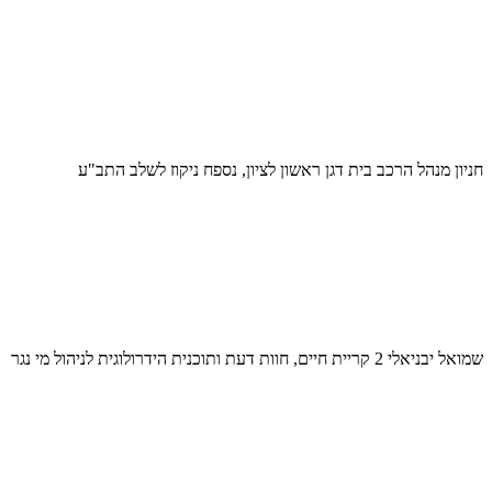
חניון מנהל הרכב בית דגן ראשון לציון, נספח ניקוז לשלב התב"ע
שמואל יבניאלי 2 קריית חיים, חוות דעת ותוכנית הידרולוגית לניהול מי נגר