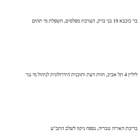
בר כוכבא 19 בני ברק, הערכת מפלסים, השפלת מי תהום
ליליין 4 תל אביב, חוות דעת ותוכנית הידרולוגית לניהול מי נגר
בריכת האריה טבריה, נספח ניקוז לשלב התב"ע