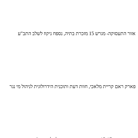
אזור התעסוקה- מגרש 15 מזכרת בתיה, נספח ניקוז לשלב התב"ע
פארק ראם קריית מלאכי, חוות דעת ותוכנית הידרולוגית לניהול מי נגר