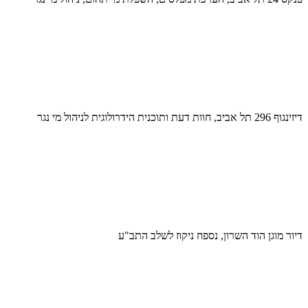
דיזינגוף 296 תל אביב, חוות דעת ותוכנית הידרולוגית לניהול מי נגר
דיור מוגן הוד השרון, נספח ניקוז לשלב התב"ע