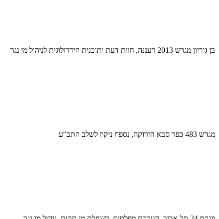
בן גוריון מגרש 2013 רעננה, חוות דעת ותוכנית הידרולוגית לניהול מי נגר
מגרש 483 כפר סבא הירוקה, נספח ניקוז לשלב התב"ע
פנקס 24 תל אביב, הערכת מפלסים, השפלת מי תהום, ניהול מי נגר