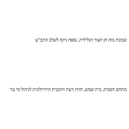
שכונת נווה חן חצור הגלילית, נספח ניקוז לשלב התב"ע
מתחם הסביון, בית שמש, חוות דעת ותוכנית הידרולוגית לניהול מי נגר