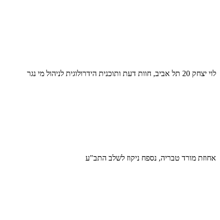
לוי יצחק 20 תל אביב, חוות דעת ותוכנית הידרולוגית לניהול מי נגר
אחוזת מורד טבריה, נספח ניקוז לשלב התב"ע