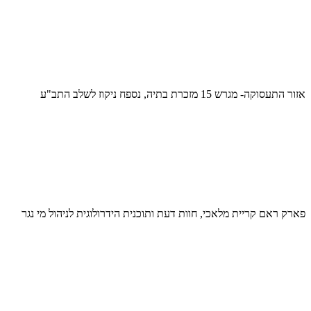
אזור התעסוקה- מגרש 15 מזכרת בתיה, נספח ניקוז לשלב התב"ע
פארק ראם קריית מלאכי, חוות דעת ותוכנית הידרולוגית לניהול מי נגר