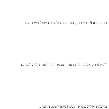
בר כוכבא 19 בני ברק, הערכת מפלסים, השפלת מי תהום
ליליין 4 תל אביב, חוות דעת ותוכנית הידרולוגית לניהול מי נגר
בריכת האריה טבריה, נספח ניקוז לשלב התב"ע