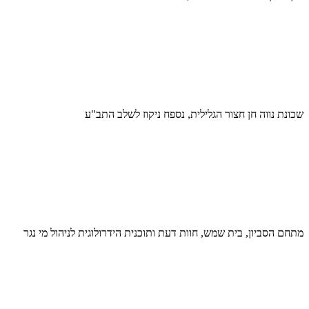
שכונת נווה חן חצור הגלילית, נספח ניקוז לשלב התב"ע
מתחם הסביון, בית שמש, חוות דעת ותוכנית הידרולוגית לניהול מי נגר