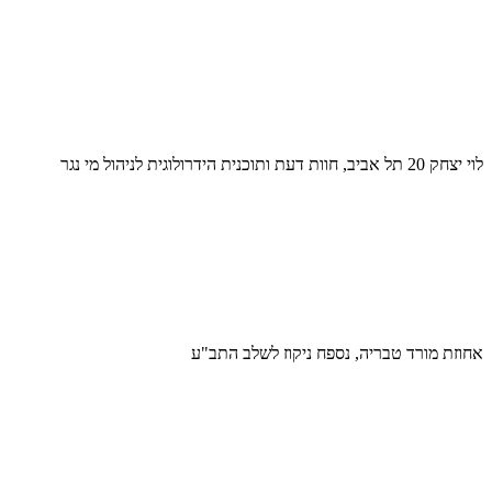
לוי יצחק 20 תל אביב, חוות דעת ותוכנית הידרולוגית לניהול מי נגר
אחוזת מורד טבריה, נספח ניקוז לשלב התב"ע