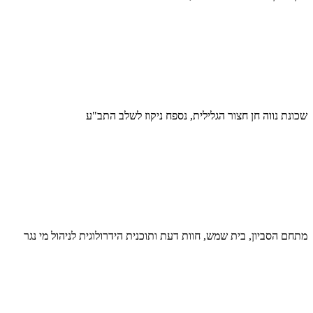
שכונת נווה חן חצור הגלילית, נספח ניקוז לשלב התב"ע
מתחם הסביון, בית שמש, חוות דעת ותוכנית הידרולוגית לניהול מי נגר