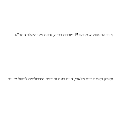
אזור התעסוקה- מגרש 15 מזכרת בתיה, נספח ניקוז לשלב התב"ע
פארק ראם קריית מלאכי, חוות דעת ותוכנית הידרולוגית לניהול מי נגר