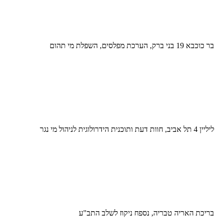
בר כוכבא 19 בני ברק, הערכת מפלסים, השפלת מי תהום
ליליין 4 תל אביב, חוות דעת ותוכנית הידרולוגית לניהול מי נגר
בריכת האריה טבריה, נספח ניקוז לשלב התב"ע