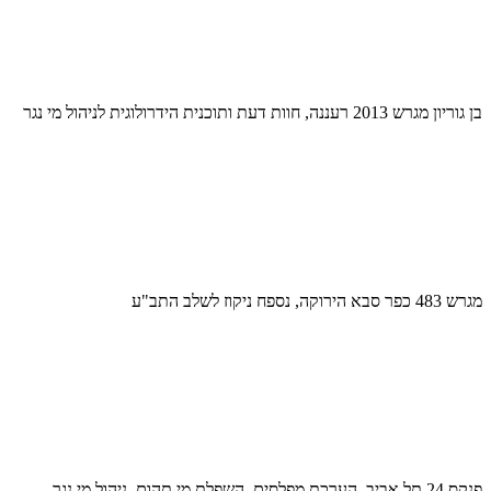
בן גוריון מגרש 2013 רעננה, חוות דעת ותוכנית הידרולוגית לניהול מי נגר
מגרש 483 כפר סבא הירוקה, נספח ניקוז לשלב התב"ע
פנקס 24 תל אביב, הערכת מפלסים, השפלת מי תהום, ניהול מי נגר