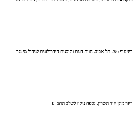
דיזינגוף 296 תל אביב, חוות דעת ותוכנית הידרולוגית לניהול מי נגר
דיור מוגן הוד השרון, נספח ניקוז לשלב התב"ע