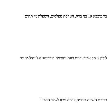
בר כוכבא 19 בני ברק, הערכת מפלסים, השפלת מי תהום
ליליין 4 תל אביב, חוות דעת ותוכנית הידרולוגית לניהול מי נגר
בריכת האריה טבריה, נספח ניקוז לשלב התב"ע