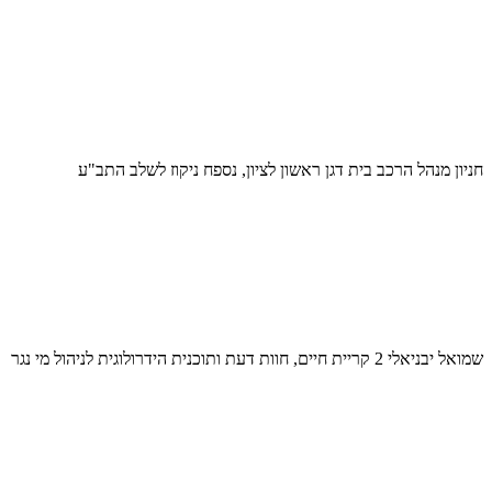
חניון מנהל הרכב בית דגן ראשון לציון, נספח ניקוז לשלב התב"ע
שמואל יבניאלי 2 קריית חיים, חוות דעת ותוכנית הידרולוגית לניהול מי נגר