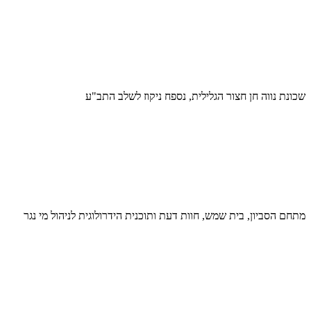
שכונת נווה חן חצור הגלילית, נספח ניקוז לשלב התב"ע
מתחם הסביון, בית שמש, חוות דעת ותוכנית הידרולוגית לניהול מי נגר