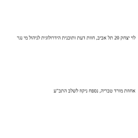
לוי יצחק 20 תל אביב, חוות דעת ותוכנית הידרולוגית לניהול מי נגר
אחוזת מורד טבריה, נספח ניקוז לשלב התב"ע