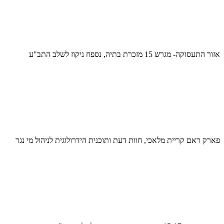
אזור התעסוקה- מגרש 15 מזכרת בתיה, נספח ניקוז לשלב התב"ע
פארק ראם קריית מלאכי, חוות דעת ותוכנית הידרולוגית לניהול מי נגר