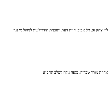
לוי יצחק 20 תל אביב, חוות דעת ותוכנית הידרולוגית לניהול מי נגר
אחוזת מורד טבריה, נספח ניקוז לשלב התב"ע