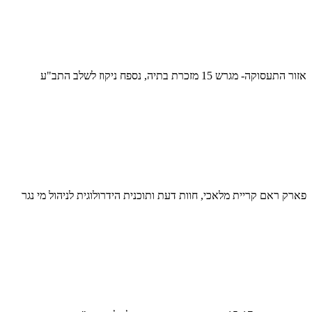
אזור התעסוקה- מגרש 15 מזכרת בתיה, נספח ניקוז לשלב התב"ע
פארק ראם קריית מלאכי, חוות דעת ותוכנית הידרולוגית לניהול מי נגר