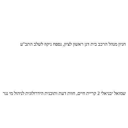
חניון מנהל הרכב בית דגן ראשון לציון, נספח ניקוז לשלב התב"ע
שמואל יבניאלי 2 קריית חיים, חוות דעת ותוכנית הידרולוגית לניהול מי נגר