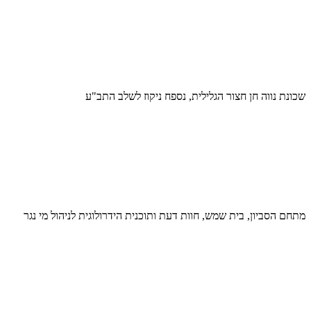
שכונת נווה חן חצור הגלילית, נספח ניקוז לשלב התב"ע
מתחם הסביון, בית שמש, חוות דעת ותוכנית הידרולוגית לניהול מי נגר