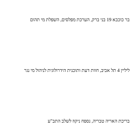
בר כוכבא 19 בני ברק, הערכת מפלסים, השפלת מי תהום
ליליין 4 תל אביב, חוות דעת ותוכנית הידרולוגית לניהול מי נגר
בריכת האריה טבריה, נספח ניקוז לשלב התב"ע