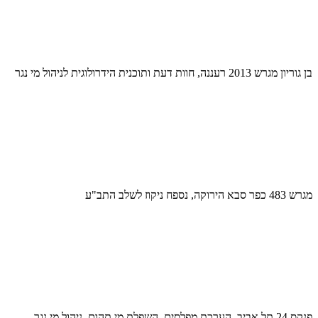
בן גוריון מגרש 2013 רעננה, חוות דעת ותוכנית הידרולוגית לניהול מי נגר
מגרש 483 כפר סבא הירוקה, נספח ניקוז לשלב התב"ע
פנקס 24 תל אביב, הערכת מפלסים, השפלת מי תהום, ניהול מי נגר