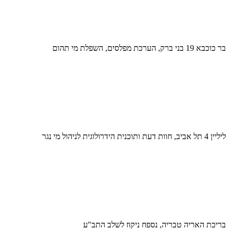
בר כוכבא 19 בני ברק, הערכת מפלסים, השפלת מי תהום
ליליין 4 תל אביב, חוות דעת ותוכנית הידרולוגית לניהול מי נגר
בריכת האריה טבריה, נספח ניקוז לשלב התב"ע