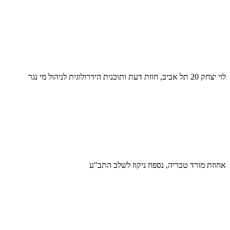
לוי יצחק 20 תל אביב, חוות דעת ותוכנית הידרולוגית לניהול מי נגר
אחוזת מורד טבריה, נספח ניקוז לשלב התב"ע