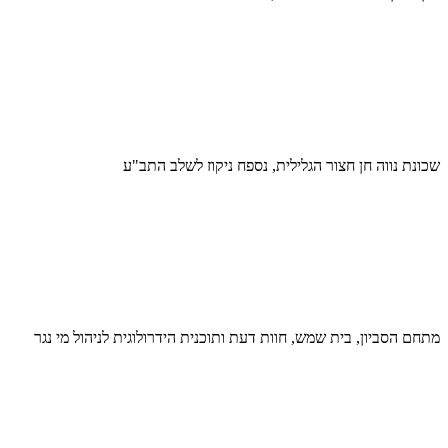
שכונת נווה חן חצור הגלילית, נספח ניקוז לשלב התב"ע
מתחם הסביון, בית שמש, חוות דעת ותוכנית הידרולוגית לניהול מי נגר