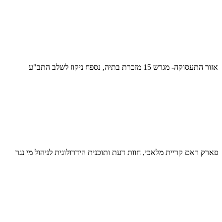
אזור התעסוקה- מגרש 15 מזכרת בתיה, נספח ניקוז לשלב התב"ע
פארק ראם קריית מלאכי, חוות דעת ותוכנית הידרולוגית לניהול מי נגר