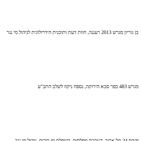
בן גוריון מגרש 2013 רעננה, חוות דעת ותוכנית הידרולוגית לניהול מי נגר
מגרש 483 כפר סבא הירוקה, נספח ניקוז לשלב התב"ע
פנקס 24 תל אביב, הערכת מפלסים, השפלת מי תהום, ניהול מי נגר