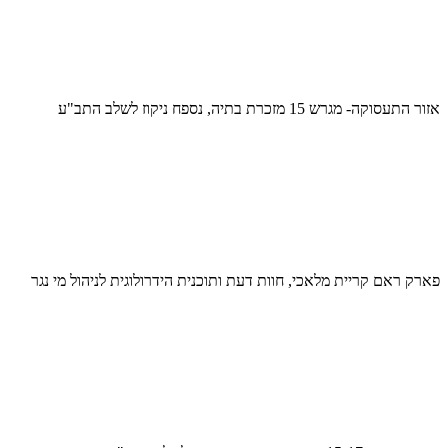
אזור התעסוקה- מגרש 15 מזכרת בתיה, נספח ניקוז לשלב התב"ע
פארק ראם קריית מלאכי, חוות דעת ותוכנית הידרולוגית לניהול מי נגר