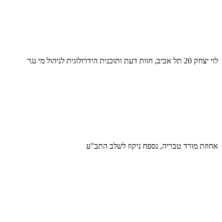
לוי יצחק 20 תל אביב, חוות דעת ותוכנית הידרולוגית לניהול מי נגר
אחוזת מורד טבריה, נספח ניקוז לשלב התב"ע