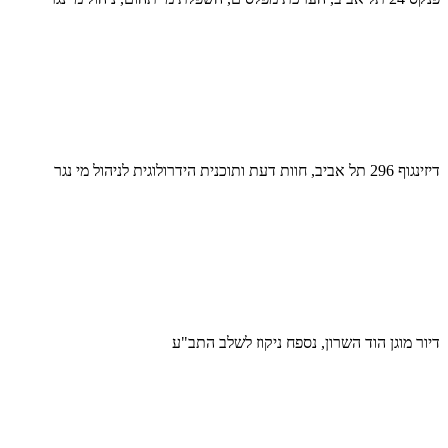
דיזינגוף 296 תל אביב, חוות דעת ותוכנית הידרולוגית לניהול מי נגר
דיור מוגן הוד השרון, נספח ניקוז לשלב התב"ע