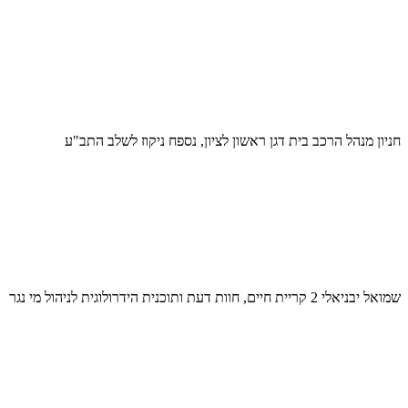
חניון מנהל הרכב בית דגן ראשון לציון, נספח ניקוז לשלב התב"ע
שמואל יבניאלי 2 קריית חיים, חוות דעת ותוכנית הידרולוגית לניהול מי נגר