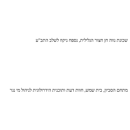
שכונת נווה חן חצור הגלילית, נספח ניקוז לשלב התב"ע
מתחם הסביון, בית שמש, חוות דעת ותוכנית הידרולוגית לניהול מי נגר