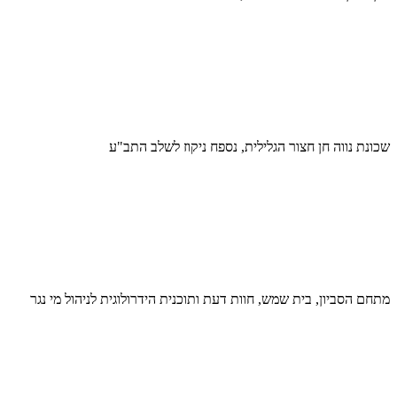
שכונת נווה חן חצור הגלילית, נספח ניקוז לשלב התב"ע
מתחם הסביון, בית שמש, חוות דעת ותוכנית הידרולוגית לניהול מי נגר