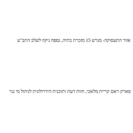
אזור התעסוקה- מגרש 15 מזכרת בתיה, נספח ניקוז לשלב התב"ע
פארק ראם קריית מלאכי, חוות דעת ותוכנית הידרולוגית לניהול מי נגר