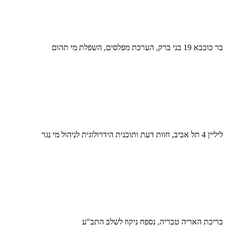
בר כוכבא 19 בני ברק, הערכת מפלסים, השפלת מי תהום
ליליין 4 תל אביב, חוות דעת ותוכנית הידרולוגית לניהול מי נגר
בריכת האריה טבריה, נספח ניקוז לשלב התב"ע