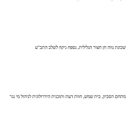
שכונת נווה חן חצור הגלילית, נספח ניקוז לשלב התב"ע
מתחם הסביון, בית שמש, חוות דעת ותוכנית הידרולוגית לניהול מי נגר