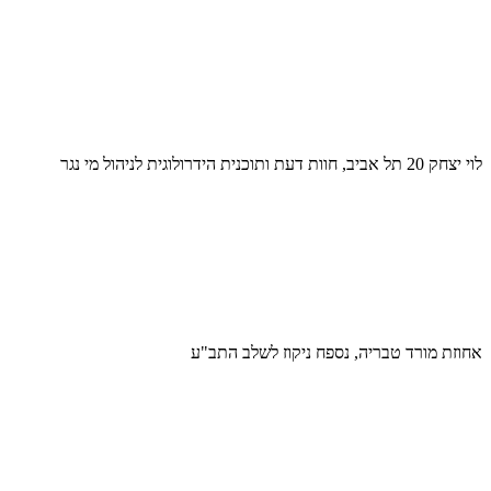
לוי יצחק 20 תל אביב, חוות דעת ותוכנית הידרולוגית לניהול מי נגר
אחוזת מורד טבריה, נספח ניקוז לשלב התב"ע