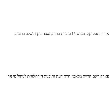
אזור התעסוקה- מגרש 15 מזכרת בתיה, נספח ניקוז לשלב התב"ע
פארק ראם קריית מלאכי, חוות דעת ותוכנית הידרולוגית לניהול מי נגר