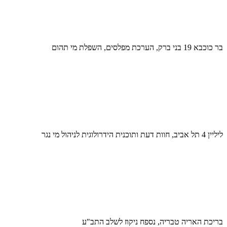
בר כוכבא 19 בני ברק, הערכת מפלסים, השפלת מי תהום
ליליין 4 תל אביב, חוות דעת ותוכנית הידרולוגית לניהול מי נגר
בריכת האריה טבריה, נספח ניקוז לשלב התב"ע