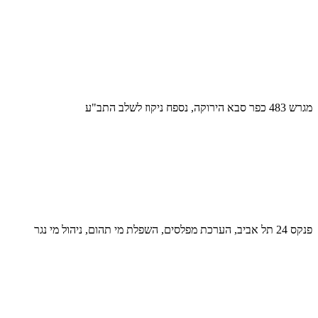
מגרש 483 כפר סבא הירוקה, נספח ניקוז לשלב התב"ע
פנקס 24 תל אביב, הערכת מפלסים, השפלת מי תהום, ניהול מי נגר