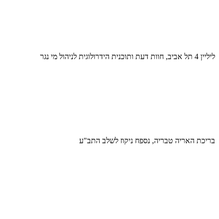
ליליין 4 תל אביב, חוות דעת ותוכנית הידרולוגית לניהול מי נגר
בריכת האריה טבריה, נספח ניקוז לשלב התב"ע