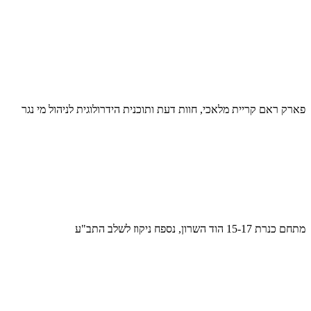
פארק ראם קריית מלאכי, חוות דעת ותוכנית הידרולוגית לניהול מי נגר
מתחם כנרת 15-17 הוד השרון, נספח ניקוז לשלב התב"ע