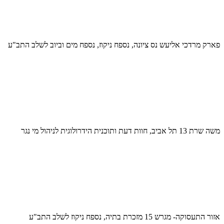
פארק מרדכי אליעש נס ציונה, נספח ניקוז, נספח מים וביוב לשלב התב"ע
משה שרת 13 תל אביב, חוות דעת ותוכנית הידרולוגית לניהול מי נגר
אזור התעסוקה- מגרש 15 מזכרת בתיה, נספח ניקוז לשלב התב"ע