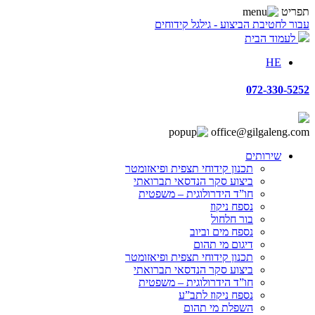
תפריט
עבור לחטיבת הביצוע - גילגל קידוחים
לעמוד הבית
HE
072-330-5252
office@gilgaleng.com
שירותים
תכנון קידוחי תצפית ופיאזומטר
ביצוע סקר הנדסאי תברואתי
חו”ד הידרולוגית – משפטית
נספח ניקוז
בור חלחול
נספח מים וביוב
דיגום מי תהום
תכנון קידוחי תצפית ופיאזומטר
ביצוע סקר הנדסאי תברואתי
חו”ד הידרולוגית – משפטית
נספח ניקוז לתב”ע
השפלת מי תהום