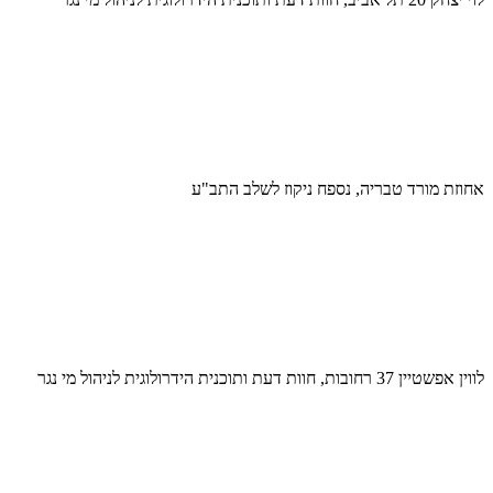
אחוזת מורד טבריה, נספח ניקוז לשלב התב"ע
לווין אפשטיין 37 רחובות, חוות דעת ותוכנית הידרולוגית לניהול מי נגר