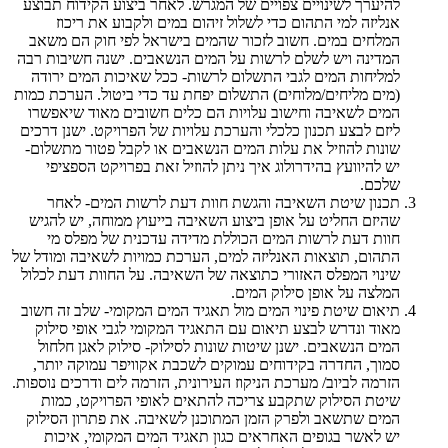
להיערך לשינויים צפויים של המגרש. לאחר ביצוע הקידוח תבוצע
אנליזה למי התהום כדי לשלול זיהום במים ולקבוע את ריכוז
המלחים במים. חשוב לזכור שהמים בישראל לפי חוק הם משאב
המדינה ויש לשלם לרשות על המים הנשאבים. ישנה חשיבות רבה
למליחות המים לגבי התשלום לרשות- ככל שאיכות המים ירודה
(מים מליחים/מלוחים) התשלום יפחת עד כדי ביטול. הערכת כמות
המים לשאיבה וחישוב עלויות הם כלים חשובים מאוד שיאפשרו
ליזם לבצע תכנון כלכלי והערכת עלויות של הפרויקט. ישנן דרכים
שונות להוזיל את עלות המים הנשאבים או לקבל פטור מתשלום-
יש להיוועץ בהידרולוג איך ניתן להוזיל זאת בפרויקט הספציפי
שלכם.
תכנון שיטת השאיבה והגשת חוות דעת לרשות המים- לאחר
שהיזם החליט על אופן ביצוע השאיבה בייעוץ ממוחה, יש להגיש
חוות דעת לרשות המים הכוללת מדידה עדכנית של מפלס מי
התהום, תוצאות האנליזה למים, הערכת כמויות לשאיבה ומודל של
שינוי המפלס האזורי כתוצאה של השאיבה. על החוות דעת לכלול
המלצה על אופן סילוק המים.
תיאום שיטת פינוי המים מול תאגיד המים המקומי- שלב זה חשוב
מאוד ונדרש לבצע תיאום עם התאגיד המקומי לגבי אופי סילוק
המים הנשאבים. ישנן שיטות שונות לסילוק- סילוק לאגן חלחול
סמוך, החדרה בקידוחים עמוקים לשכבת אקוויפר עמוקה יותר,
הזרמה לביוב/ מערכת הניקוז העירונית, הזרמה לים ודרכים נוספות.
שיטת הסילוק שתקבע צריכה להתאים לאופי הפרויקט, כמות
המים שתשאב ולפרק הזמן המתוכנן לשאיבה. את פתרון הסילוק
יש לאשר בגופים האחראים כגון תאגיד המים המקומי, איכות