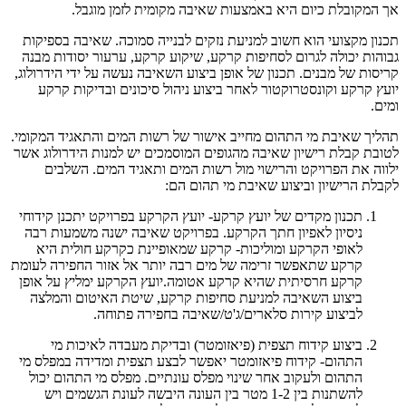
אך המקובלת כיום היא באמצעות שאיבה מקומית לזמן מוגבל.
תכנון מקצועי הוא חשוב למניעת נזקים לבנייה סמוכה. שאיבה בספיקות
גבוהות יכולה לגרום לסחיפות קרקע, שיקוע קרקע, ערעור יסודות מבנה
קריסות של מבנים. תכנון של אופן ביצוע השאיבה נעשה על ידי הידרולוג,
יועץ קרקע וקונסטרוקטור לאחר ביצוע ניהול סיכונים ובדיקות קרקע
ומים.
תהליך שאיבת מי התהום מחייב אישור של רשות המים והתאגיד המקומי.
לטובת קבלת רישיון שאיבה מהגופים המוסמכים יש למנות הידרולוג אשר
ילווה את הפרויקט והרישוי מול רשות המים ותאגיד המים. השלבים
לקבלת הרישיון וביצוע שאיבת מי תהום הם:
תכנון מקדים של יועץ קרקע- יועץ הקרקע בפרויקט יתכנן קידוחי
ניסיון לאפיון חתך הקרקע. בפרויקט שאיבה ישנה משמעות רבה
לאופי הקרקע ומוליכות- קרקע שמאופיינת כקרקע חולית היא
קרקע שתאפשר זרימה של מים רבה יותר אל אזור החפירה לעומת
קרקע חרסיתית שהיא קרקע אטומה.יועץ הקרקע ימליץ על אופן
ביצוע השאיבה למניעת סחיפות קרקע, שיטת האיטום והמלצה
לביצוע קירות סלארים/ג'ט/שאיבה בחפירה פתוחה.
ביצוע קידוח תצפית (פיאזומטר) ובדיקת מעבדה לאיכות מי
התהום- קידוח פיאזומטר יאפשר לבצע תצפית ומדידה במפלס מי
התהום ולעקוב אחר שינוי מפלס עונתיים. מפלס מי התהום יכול
להשתנות בין 1-2 מטר בין העונה היבשה לעונת הגשמים ויש