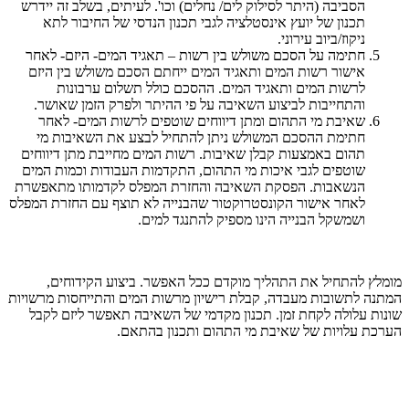
הסביבה (היתר לסילוק לים/ נחלים) וכו'. לעיתים, בשלב זה יידרש
תכנון של יועץ אינסטלציה לגבי תכנון הנדסי של החיבור לתא
ניקוז/ביוב עירוני.
חתימה על הסכם משולש בין רשות – תאגיד המים- היזם- לאחר
אישור רשות המים ותאגיד המים ייחתם הסכם משולש בין היזם
לרשות המים ותאגיד המים. ההסכם כולל תשלום ערבונות
והתחייבות לביצוע השאיבה על פי ההיתר ולפרק הזמן שאושר.
שאיבת מי התהום ומתן דיווחים שוטפים לרשות המים- לאחר
חתימת ההסכם המשולש ניתן להתחיל לבצע את השאיבות מי
תהום באמצעות קבלן שאיבות. רשות המים מחייבת מתן דיווחים
שוטפים לגבי איכות מי התהום, התקדמות העבודות וכמות המים
הנשאבות. הפסקת השאיבה והחזרת המפלס לקדמותו מתאפשרת
לאחר אישור הקונסטרוקטור שהבנייה לא תוצף עם החזרת המפלס
ושמשקל הבנייה הינו מספיק להתנגד למים.
מומלץ להתחיל את התהליך מוקדם ככל האפשר. ביצוע הקידוחים,
המתנה לתשובות מעבדה, קבלת רישיון מרשות המים והתייחסות מרשויות
שונות עלולה לקחת זמן. תכנון מקדמי של השאיבה תאפשר ליזם לקבל
הערכת עלויות של שאיבת מי התהום ותכנון בהתאם.