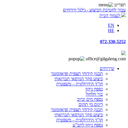
תפריט
עבור לחטיבת הביצוע - גילגל קידוחים
לעמוד הבית
EN
HE
072-330-5252
office@gilgaleng.com
שירותים
תכנון קידוחי תצפית ופיאזומטר
ביצוע סקר הנדסאי תברואתי
חו”ד הידרולוגית – משפטית
נספח ניקוז
בור חלחול
נספח מים וביוב
דיגום מי תהום
תכנון קידוחי תצפית ופיאזומטר
ביצוע סקר הנדסאי תברואתי
חו”ד הידרולוגית – משפטית
נספח ניקוז לתב”ע