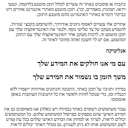
כתבות או פוסטים באתר זה עשויים לכלול תוכן מוטבע (לדוגמה, קטעי
וידאו, תמונות, מאמרים, וכו'). תוכן מוטבע מאתרי אינטרנט אחרים דינו
כביקור הקורא באתרי האינטרנט מהם מוטבע התוכן.
אתרים אלו עשויים לאסוף נתונים אודותיך, להשתמש בקבצי 'עוגיות',
להטמיע מעקב של צד שלישי נוסף, ולנטר את האינטראקציה שלך עם
תוכן מוטמע זה, לרבות מעקב אחר האינטראקציה שלך עם התוכן
המוטמע, אם יש לך חשבון ואתה מחובר לאתר זה.
אנליטיקה
עם מי אנו חולקים את המידע שלך
משך הזמן בו נשמור את המידע שלך
במידה ותגיב/י על תוכן באתר, התגובה והנתונים אודותיה יישמרו ללא
הגבלת זמן, כדי שנוכל לזהות ולאשר את כל התגובות העוקבות באופן
אוטומטי.
עבור משתמשים רשומים באתר (במידה ויש כאלה) אנו מאחסנים גם את
המידע האישי שהם מספקים בפרופיל המשתמש שלהם. כל המשתמשים
יכולים לראות, לערוך או למחוק את המידע האישי שלהם בכל עת (פרט
לשם המשתמש אותו לא ניתן לשנות). גם מנהלי האתר יכולים לראות