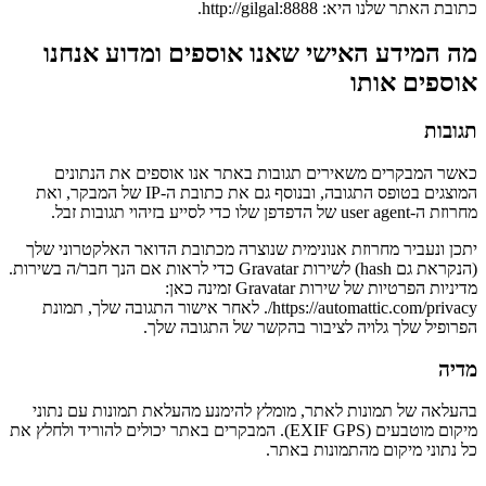
כתובת האתר שלנו היא: http://gilgal:8888.
מה המידע האישי שאנו אוספים ומדוע אנחנו
אוספים אותו
תגובות
כאשר המבקרים משאירים תגובות באתר אנו אוספים את הנתונים
המוצגים בטופס התגובה, ובנוסף גם את כתובת ה-IP של המבקר, ואת
מחרוזת ה-user agent של הדפדפן שלו כדי לסייע בזיהוי תגובות זבל.
יתכן ונעביר מחרוזת אנונימית שנוצרה מכתובת הדואר האלקטרוני שלך
(הנקראת גם hash) לשירות Gravatar כדי לראות אם הנך חבר/ה בשירות.
מדיניות הפרטיות של שירות Gravatar זמינה כאן:
https://automattic.com/privacy/. לאחר אישור התגובה שלך, תמונת
הפרופיל שלך גלויה לציבור בהקשר של התגובה שלך.
מדיה
בהעלאה של תמונות לאתר, מומלץ להימנע מהעלאת תמונות עם נתוני
מיקום מוטבעים (EXIF GPS). המבקרים באתר יכולים להוריד ולחלץ את
כל נתוני מיקום מהתמונות באתר.