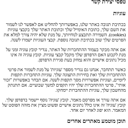
טפסי יצירת קשר
עוגיות
בכתיבת תגובה באתר שלנו, באפשרותך להחליט אם לאפשר לנו לשמור
את השם שלך, כתובת האימייל שלך וכתובת האתר שלך בקבצי עוגיות
(cookies). השמירה תתבצע לנוחיותך, על מנת שלא יהיה צורך למלא את
הפרטים שלך שוב בכתיבת תגובה נוספת. קבצי העוגיות ישמרו לשנה.
אם אתה מבקר בעמוד ההתחברות של האתר, נגדיר קובץ עוגיה זמני על
מנת לקבוע האם הדפדפן שלך מקבל קבצי עוגיות. קובץ עוגיה זה אינו
מכיל נתונים אישיים והוא נמחק בעת סגירת הדפדפן.
כאשר תתחבר, אנחנו גם נגדיר מספר 'עוגיות' על מנת לשמור את פרטי
ההתחברות שלך ואת בחירות התצוגה שלך. עוגיות התחברות תקפות
ליומיים, ועוגיות אפשרויות מסך תקפות לשנה. אם תבחר באפשרות "זכור
אותי", פרטי ההתחברות שלך יהיו תקפים למשך שבועיים. אם תתנתק
מהחשבון שלך, עוגיות ההתחברות יימחקו.
אם אתה עורך או מפרסם מאמר, קובץ 'עוגיה' נוסף יישמר בדפדפן שלך.
קובץ 'עוגיה' זה אינו כולל נתונים אישיים ופשוט מציין את מזהה הפוסט של
המאמר. הוא יפוג לאחר יום אחד.
תוכן מוטמע מאתרים אחרים