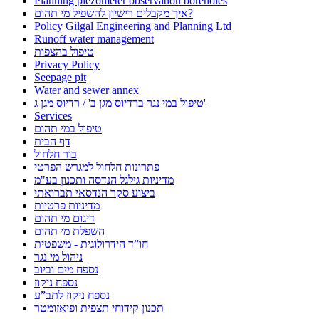
Planning piezometer observation boreholes
איך מקבלים רישיון להשפיל מי תהום?
Policy Gilgal Engineering and Planning Ltd
Runoff water management
טיפול בהצפות
Privacy Policy
Seepage pit
Water and sewer annex
טיפול במי נגר ברדיוס מגן ב' / רדיוס מגן ג'
Services
טיפול במי תהום
דף הבית
בור חלחול
פתרונות חלחול למגרש הפרטי
מדיניות גילגל הנדסה ותכנון בע"מ
ביצוע סקר הנדסאי תברואתי
מדיניות פרטיות
דיגום מי תהום
השפלת מי תהום
חו”ד הידרולוגית - משפטית
ניהול מי נגר
נספח מים וביוב
נספח ניקוז
נספח ניקוז לתב”ע
תכנון קידוחי תצפית ופיאזומטר