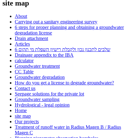
site map
About
Carrying out a sanitary engineering survey
6 steps for proper planning and obtaining a groundwater
degradation license
Drain attachment
Articles
6 שלבים לתכנון נכון ולקבלת רישיון השפלת מי תהום
Drainage appendix to the IBA
calculator
Groundwater treatment
CC Table
Groundwater degradation
How do you get a license to degrade groundwater?
Contact us
Seepage solutions for the private lot
Groundwater sampling
Hydrological - legal opinion
Home
site map
Our projects
Treatment of runoff water in Radius Magen B / Radius
Magen C