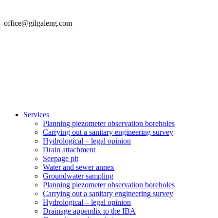
office@gilgaleng.com
Services
Planning piezometer observation boreholes
Carrying out a sanitary engineering survey
Hydrological – legal opinion
Drain attachment
Seepage pit
Water and sewer annex
Groundwater sampling
Planning piezometer observation boreholes
Carrying out a sanitary engineering survey
Hydrological – legal opinion
Drainage appendix to the IBA